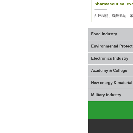
pharmaceutical exc
β-环糊精、碳酸氢钠、
Food Industry
Environmental Protect
Electronics Industry
Academy & College
New energy & material
Military industry