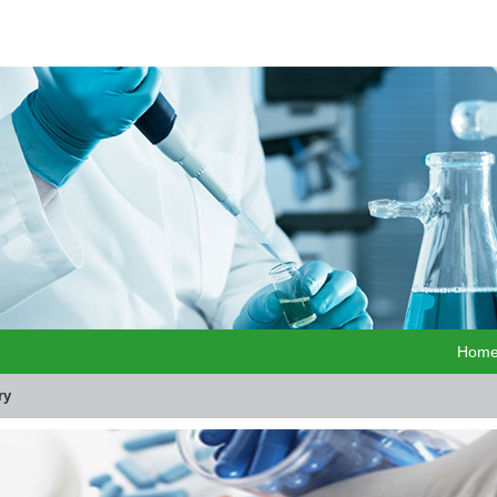
Hom
ry