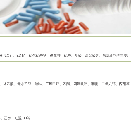
（HPLC）、EDTA、硫代硫酸钠、碘化钾、硫酸、盐酸、高锰酸钾、氢氧化钠等主要
腈、冰乙酸、无水乙醇、喹啉、三氯甲烷、乙醚、四氢呋喃、吡啶、二氧六环、丙酮等
、乙醇、吐温-80等