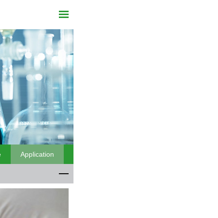
e
Application